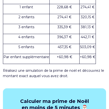
1 enfant
228,68 €
274,41 €
2 enfants
274,41 €
320,15 €
3 enfants
335,39 €
381,13 €
4 enfants
396,37 €
442,11 €
5 enfants
457,35 €
503,09 €
Par enfant supplémentaire
+60,98 €
+60,98 €
Réalisez une
simulation de la prime de noël
et découvrez le
montant exact auquel vous avez droit.
Calculer ma prime de Noël
en moins de 5 minutes 🎅🏼