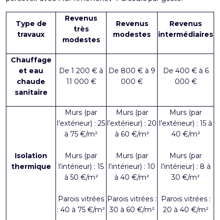
Revenus
Type de
Revenus
Revenus
très
travaux
modestes
intermédiaires
modestes
Chauffage
et eau
De 1 200 € à
De 800 € à 9
De 400 € à 6
chaude
11 000 €
000 €
000 €
sanitaire
Murs (par
Murs (par
Murs (par
l’extérieur) : 25
l’extérieur) : 20
l’extérieur) : 15 à
à 75 €/m²
à 60 €/m²
40 €/m²
Isolation
Murs (par
Murs (par
Murs (par
thermique
l’intérieur) : 15
l’intérieur) : 10
l’intérieur) : 8 à
à 50 €/m²
à 40 €/m²
30 €/m²
Parois vitrées
Parois vitrées :
Parois vitrées :
: 40 à 75 €/m²
30 à 60 €/m²
20 à 40 €/m²