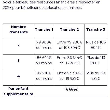
Voici le tableau des ressources financières à respecter en
2026 pour bénéficier des allocations familiales.
Nombre
Tranche 1
Tranche 2
Tranche 3
d'enfants
79 980€
Entre 79 980€
Plus de 106
2
ou moins
et 106 604€
604€
86 644€
Entre 86 644€
Plus de 113
3
ou moins
et 113 268€
268€
93 308€
Entre 93 308€
Plus de 119
4
ou moins
et 119 932€
932€
Par enfant
+ 6 664€
supplémentaire