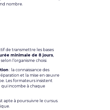
rand nombre.
tif de transmettre les bases
urée minimale de 8 jours
,
elon l’organisme choisi.
tion
: la connaissance des
préparation et la mise en œuvre
uipe. Les formateurs insistent
ité qui incombe à chaque
t apte à poursuivre le cursus.
tique.