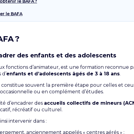
obtenir le BAFA ?
cer le BAFA
AFA ?
drer des enfants et des adolescents
aux fonctions d’animateur, est une formation reconnue pa
 d’
enfants et d’adolescents âgés de 3 à 18 ans
.
t constitue souvent la première étape pour celles et ceux
on occasionnelle ou en complément d’études.
lité d’encadrer des
accueils collectifs de mineurs (AC
atif, récréatif ou culturel.
nsi intervenir dans :
hébergement, anciennement appelés « centres aérés » ;