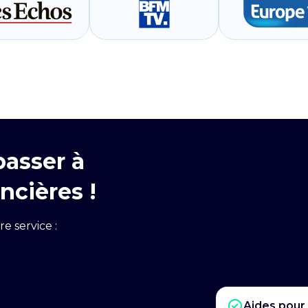
passer à
ncières !
re service :
Aides pour 