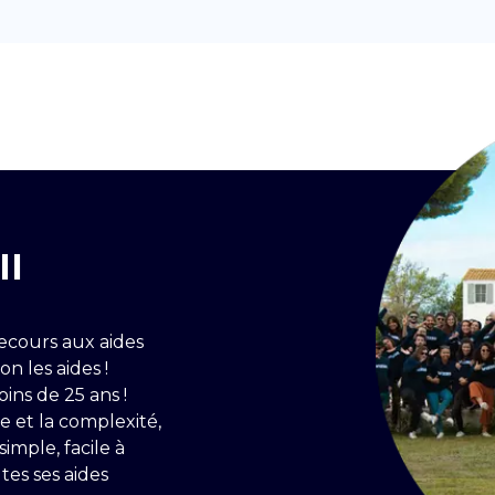
II
recours aux aides
n les aides !
ns de 25 ans !
e et la complexité,
imple, facile à
tes ses aides