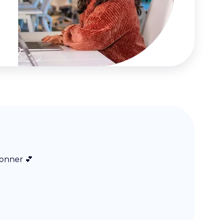
donner 💕