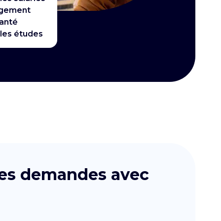
ogement
santé
 les études
 les demandes avec