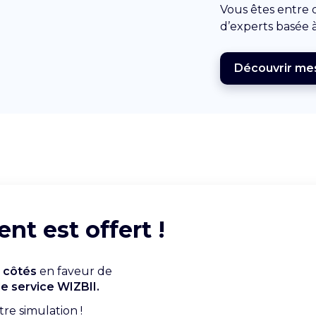
Vous êtes entre
d’experts basée 
Découvrir me
t est offert !
 côtés
en faveur de
le service WIZBII.
tre simulation !