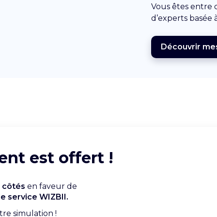
Vous êtes entre
d’experts basée 
Découvrir me
t est offert !
 côtés
en faveur de
le service WIZBII.
tre simulation !