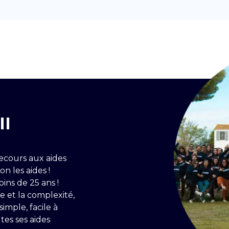
II
recours aux aides
n les aides !
ns de 25 ans !
e et la complexité,
imple, facile à
tes ses aides