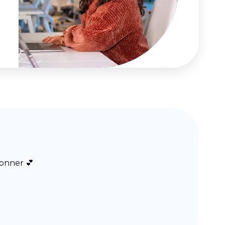
donner 💕