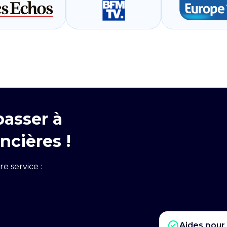
passer à
ncières !
re service :
Aides pour 