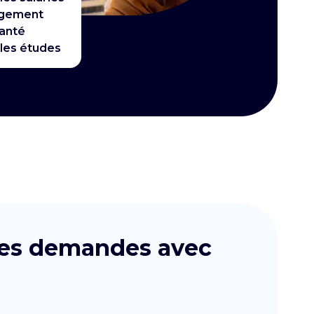
ogement
santé
 les études
 les demandes avec